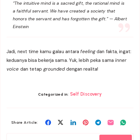
“The intuitive mind is a sacred gift, the rational mind is
a faithful servant. We have created a society that
honors the servant and has forgotten the gift.” — Albert
Einstein
Jadi, next time kamu galau antara
feeling
dan fakta, ingat:
keduanya bisa bekerja sama. Yuk, lebih peka sama
inner
voice
dan tetap
grounded
dengan realita!
Self Discovery
Categorized in:
Share
Share
Share
Share
Share
Share
Share
Share Article:
on
on
on
on
on
on
on