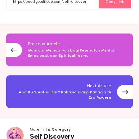
Facebook
Twitter
Linkedin
Pinterest
Telegram
Email
Whats
Copy Link
Previous Article
Manfaat Memaafkan bagi Kesehatan Mental,
Emosional, dan Spiritualitasmu
Next Article
Apa Itu Spiritualitas? Rahasia Hidup Bahagia di
Era Modern
More in this
Category
Self
Self Discovery
Discovery