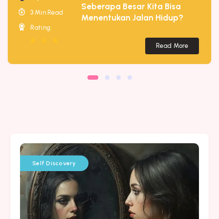
Seberapa Besar Kita Bisa
3 Min Read
Menentukan Jalan Hidup?
Rating:
★
★
★
Read More
Self Discovery