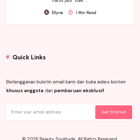
harus jadi “baik”…
Ellyne
1 Min Read
Quick Links
Berlangganan buletin email kami dan buka askes konten
khusus anggota
dan
pembaruan eksklusif
.
Get Started
© 2026 Beauty Soulitude. All Rights Reserved.